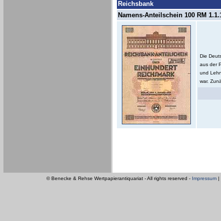
Reichsbank
Namens-Anteilschein 100 RM 1.1.1
Die Deut
aus der 
und Lehn
war. Zunä
© Benecke & Rehse Wertpapierantiquariat - All rights reserved -
Impressum
|