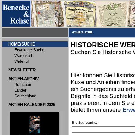
HOME/SUCHE
HISTORISCHE WER
HOME/SUCHE
Erweiterte Suche
Suchen Sie Historische 
Warenkorb
Widerruf
NEWSLETTER
Hier können Sie Historis
AKTIEN-ARCHIV
Kuxe und Anleihen finden
Branchen
ein Suchergebnis zu erha
Länder
Begriffe in das Suchfeld
Deutschland
präzisieren, in dem Sie 
AKTIEN-KALENDER 2025
bietet Ihnen unsere
Erwe
Ihre Suchbegriffe: