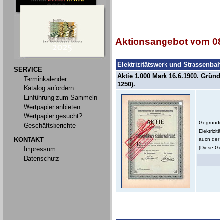
Aktionsangebot vom 08
Elektrizitätswerk und Strassenb
SERVICE
Aktie 1.000 Mark 16.6.1900. Gründ
Terminkalender
1250).
Katalog anfordern
Einführung zum Sammeln
Wertpapier anbieten
Wertpapier gesucht?
Gegründe
Geschäftsberichte
Elektriz
KONTAKT
auch der 
(Diese Ge
Impressum
Datenschutz